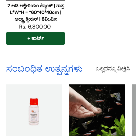
2 ಅಡಿ ಅಕ್ವೇರಿಯಂ ಟ್ಯಾಂಕ್ | ಗಾತ್ರ
L*W*H = *60*40*40cm |
ಅಲ್ಟ್ರಾ ಕ್ಲಿಯರ್ | 8ಮಿ.ಮೀ
Rs. 6,800.00
+ ಕಾರ್ಟ್
ಸಂಬಂಧಿತ ಉತ್ಪನ್ನಗಳು
ಎಲ್ಲವನ್ನೂ ವೀಕ್ಷಿಸಿ